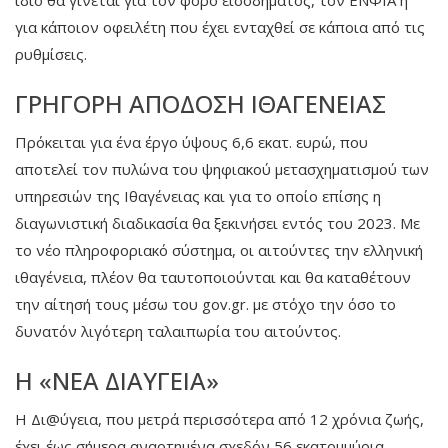
ίδιο θα γίνεται για τον φόρο εισοδήματος, τον ΕΝΦΙΑ ή
για κάποιον οφειλέτη που έχει ενταχθεί σε κάποια από τις
ρυθμίσεις.
ΓΡΉΓΟΡΗ ΑΠΌΔΟΣΗ ΙΘΑΓΈΝΕΙΑΣ
Πρόκειται για ένα έργο ύψους 6,6 εκατ. ευρώ, που
αποτελεί τον πυλώνα του ψηφιακού μετασχηματισμού των
υπηρεσιών της Ιθαγένειας και για το οποίο επίσης η
διαγωνιστική διαδικασία θα ξεκινήσει εντός του 2023. Με
το νέο πληροφοριακό σύστημα, οι αιτούντες την ελληνική
ιθαγένεια, πλέον θα ταυτοποιούνται και θα καταθέτουν
την αίτησή τους μέσω του gov.gr. με στόχο την όσο το
δυνατόν λιγότερη ταλαιπωρία του αιτούντος.
Η «ΝΈΑ ΔΙΑΎΓΕΙΑ»
Η Δι@ύγεια, που μετρά περισσότερα από 12 χρόνια ζωής,
έχει έως σήμερα αναρτημένα σχεδόν 56 εκατομμύρια