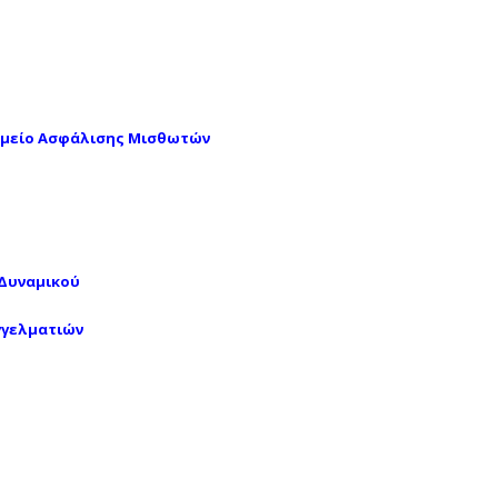
Ταμείο Ασφάλισης Μισθωτών
 Δυναμικού
γγελματιών