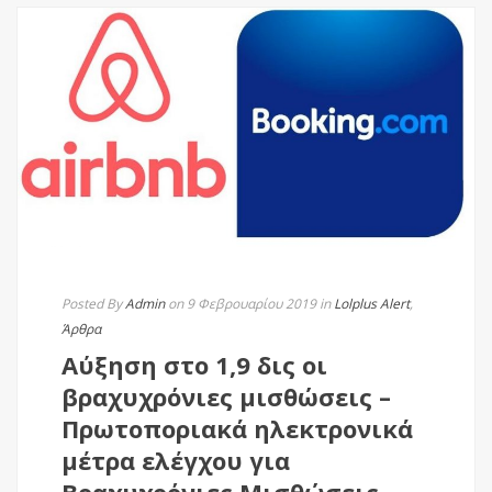
Posted By
Admin
on 9 Φεβρουαρίου 2019
in
Lolplus Alert
,
Άρθρα
Αύξηση στο 1,9 δις οι
βραχυχρόνιες μισθώσεις –
Πρωτοποριακά ηλεκτρονικά
μέτρα ελέγχου για
Βραχυχρόνιες Μισθώσεις