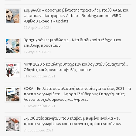
Συμφωνία – ορόσημο βέλτιστης πρακτικής μεταξύ ΑΑΔΕ και
ψηφιακών πλατφορμών Airbnb – Booking.com και VRBO
-Ομίλου Expedia – update
27 Απριλίου 2021
Βραχυχρόνιες μισθώσεις – Νέα διαδικασία ελέγχου και
επιβολής προστίμων
17 Απριλίου 2021
ΜΥΦ 2020 ο εφιάλτης υπόχρεων και λογιστών ξαναχτυπά…
Οδηγίες και Χρόνοι υποβολής -update
31 Ιανουαρίου 2021
ΕΦΚΑ – Επιλέξτε ασφαλιστική κατηγορία για το έτος 2021 – τι
πρέπει να γνωρίζετε… Αφορά Ελεύθερους Επαγγελματίες,
Αυτοαπασχολούμενους και Αγρότες
15 Ιανουαρίου 2021
Εκμισθωτές ακινήτων που έλαβαν μειωμένα ενοίκια – τι
πρέπει να γνωρίζουν και τι ενέργειες πρέπει να κάνουν
7 Ιανουαρίου 2021