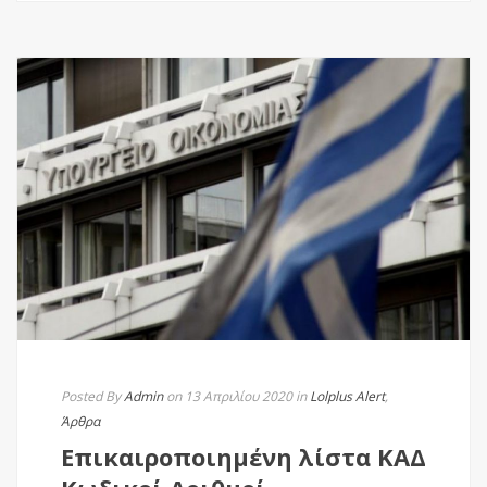
Posted By
Admin
on 13 Απριλίου 2020
in
Lolplus Alert
,
Άρθρα
Επικαιροποιημένη λίστα ΚΑΔ